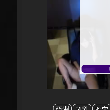
始
播
放
亞洲
超乳
摳穴