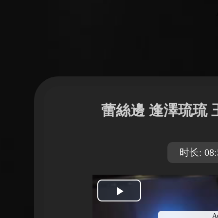
蕾絲邊 逢澤琉琉
时长: 08:
開
A