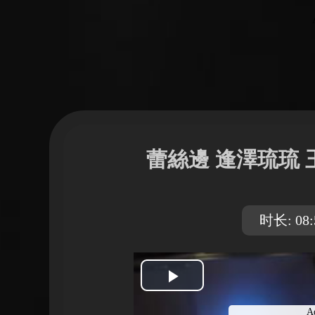
蕾絲邊 逢澤琉琉
时长: 08:
開
A