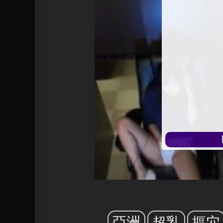
始
播
放
亞洲
超乳
摳穴